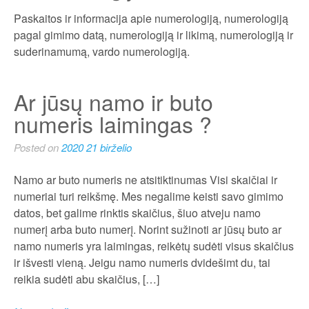
Paskaitos ir informacija apie numerologiją, numerologiją
pagal gimimo datą, numerologiją ir likimą, numerologiją ir
suderinamumą, vardo numerologiją.
Ar jūsų namo ir buto
numeris laimingas ?
Posted on
2020 21 birželio
Namo ar buto numeris ne atsitiktinumas Visi skaičiai ir
numeriai turi reikšmę. Mes negalime keisti savo gimimo
datos, bet galime rinktis skaičius, šiuo atveju namo
numerį arba buto numerį. Norint sužinoti ar jūsų buto ar
namo numeris yra laimingas, reikėtų sudėti visus skaičius
ir išvesti vieną. Jeigu namo numeris dvidešimt du, tai
reikia sudėti abu skaičius, […]