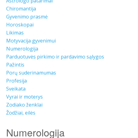
Astrologo patarimai
Chiromantija
Gyvenimo prasmė
Horoskopai
Likimas
Motyvacija gyvenimui
Numerologija
Parduotuvės pirkimo ir pardavimo sąlygos
Pažintis
Porų suderinamumas
Profesija
Sveikata
Vyrai ir moterys
Zodiako ženklai
Žodžiai, eilės
Numerologija