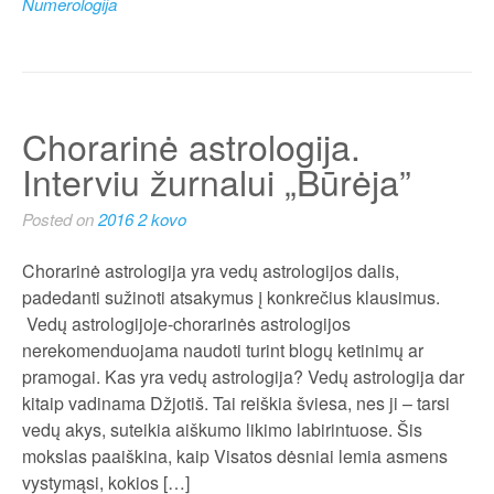
Numerologija
Chorarinė astrologija.
Interviu žurnalui „Būrėja”
Posted on
2016 2 kovo
Chorarinė astrologija yra vedų astrologijos dalis,
padedanti sužinoti atsakymus į konkrečius klausimus.
Vedų astrologijoje-chorarinės astrologijos
nerekomenduojama naudoti turint blogų ketinimų ar
pramogai. Kas yra vedų astrologija? Vedų astrologija dar
kitaip vadinama Džjotiš. Tai reiškia šviesa, nes ji – tarsi
vedų akys, suteikia aiškumo likimo labirintuose. Šis
mokslas paaiškina, kaip Visatos dėsniai lemia asmens
vystymąsi, kokios […]