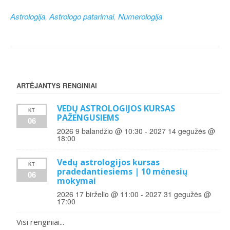
Astrologija
,
Astrologo patarimai
,
Numerologija
ARTĖJANTYS RENGINIAI
VEDŲ ASTROLOGIJOS KURSAS
KT
PAŽENGUSIEMS
06
2026 9 balandžio @ 10:30
-
2027 14 gegužės @
18:00
Vedų astrologijos kursas
KT
pradedantiesiems | 10 mėnesių
06
mokymai
2026 17 birželio @ 11:00
-
2027 31 gegužės @
17:00
Visi renginiai...