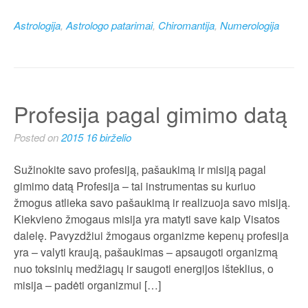
Astrologija
,
Astrologo patarimai
,
Chiromantija
,
Numerologija
Profesija pagal gimimo datą
Posted on
2015 16 birželio
Sužinokite savo profesiją, pašaukimą ir misiją pagal
gimimo datą Profesija – tai instrumentas su kuriuo
žmogus atlieka savo pašaukimą ir realizuoja savo misiją.
Kiekvieno žmogaus misija yra matyti save kaip Visatos
dalelę. Pavyzdžiui žmogaus organizme kepenų profesija
yra – valyti kraują, pašaukimas – apsaugoti organizmą
nuo toksinių medžiagų ir saugoti energijos išteklius, o
misija – padėti organizmui […]