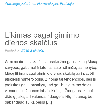
Astrologo patarimai
,
Numerologija
,
Profesija
Likimas pagal gimimo
dienos skaičius
Posted on
2015 3 birželio
Gimimo dienos skaičius nusako žmogaus likimą Mūsų
savybės, gabumai ir talentai atspindi mūsų asmenybę.
Mūsų likimą pagal gimimo dienos skaičių gali padėti
atskleisti numerologija. Žinoma tai tendencijos, nes iš
praktikos galiu pasakyti, kad gali būti gimimo datos
vienodos, o žmonės labai skirtingi. Žmogaus likimui
didelę įtaką turi valanda ir daugelis kitų niuansų, bet
dabar daugiau kalbėsiu […]