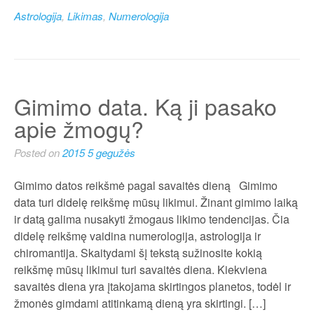
Astrologija
,
Likimas
,
Numerologija
Gimimo data. Ką ji pasako
apie žmogų?
Posted on
2015 5 gegužės
Gimimo datos reikšmė pagal savaitės dieną Gimimo
data turi didelę reikšmę mūsų likimui. Žinant gimimo laiką
ir datą galima nusakyti žmogaus likimo tendencijas. Čia
didelę reikšmę vaidina numerologija, astrologija ir
chiromantija. Skaitydami šį tekstą sužinosite kokią
reikšmę mūsų likimui turi savaitės diena. Kiekviena
savaitės diena yra įtakojama skirtingos planetos, todėl ir
žmonės gimdami atitinkamą dieną yra skirtingi. […]