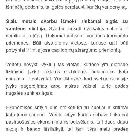
išminčių pėdomis, tai galės perplaukti kančių vandenyną.
Šiais metais svarbu išmokti tinkamai elgtis su
vandens stichija
. Svarbu ieškoti sveikatos šaltinio ir
semtis iš jo jėgų. Tinkamai patikrinti vandens transporto
priemones. Būti atsargiems vietose, kuriose gali būti
potvyniai ir imtis jose papildomų atsargumo priemonių.
Vertėtų nevykti vykti į tas vietas, kuriose yra didesnė
tikimybė įvykti tokioms stichinėms nelaimėms kaip
cunamiai ir potvyniai. Yra tikimybė, kad sveikatos srityje
įvyks pagerėjimas arba atsiras vaistai kurie padės
nugalėti sunkias ligas.
Ekonomikos srityje bus netikėti kainų šuoliai ir kritimai
kaip jūros bangos. Verslo sritys, kurios nebuvo tinkamai
pasiruošusios ekonominiams pokyčiams, turi daug daug
skolų ir bando išsilaikyti, tai tam tikru metu pradės