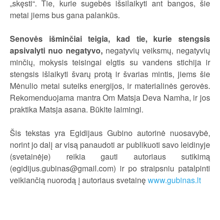
„skęsti“. Tie, kurie sugebės išsilaikyti ant bangos, šie
metai jiems bus gana palankūs.
Senovės išminčiai teigia, kad tie, kurie stengsis
apsivalyti nuo negatyvo,
negatyvių veiksmų, negatyvių
minčių, mokysis teisingai elgtis su vandens stichija ir
stengsis išlaikyti švarų protą ir švarias mintis, jiems šie
Mėnulio metai suteiks energijos, ir materialinės gerovės.
Rekomenduojama mantra Om Matsja Deva Namha, ir jos
praktika Matsja asana. Būkite laimingi.
Šis tekstas yra Egidijaus Gubino autorinė nuosavybė,
norint jo dalį ar visą panaudoti ar publikuoti savo leidinyje
(svetainėje) reikia gauti autoriaus sutikimą
(egidijus.gubinas@gmail.com) ir po straipsniu patalpinti
veikiančią nuorodą į autoriaus svetainę
www.gubinas.lt