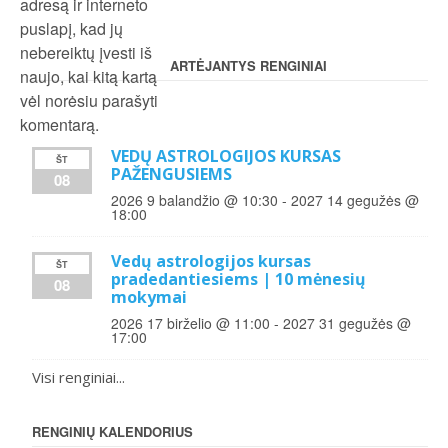
adresą ir interneto
puslapį, kad jų
nebereiktų įvesti iš
ARTĖJANTYS RENGINIAI
naujo, kai kitą kartą
vėl norėsiu parašyti
komentarą.
VEDŲ ASTROLOGIJOS KURSAS
ŠT
PAŽENGUSIEMS
08
2026 9 balandžio @ 10:30
-
2027 14 gegužės @
18:00
Vedų astrologijos kursas
ŠT
pradedantiesiems | 10 mėnesių
08
mokymai
2026 17 birželio @ 11:00
-
2027 31 gegužės @
17:00
Visi renginiai...
RENGINIŲ KALENDORIUS