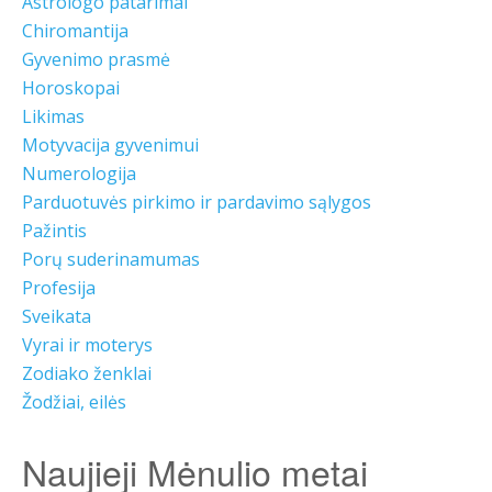
Astrologo patarimai
Chiromantija
Gyvenimo prasmė
Horoskopai
Likimas
Motyvacija gyvenimui
Numerologija
Parduotuvės pirkimo ir pardavimo sąlygos
Pažintis
Porų suderinamumas
Profesija
Sveikata
Vyrai ir moterys
Zodiako ženklai
Žodžiai, eilės
Naujieji Mėnulio metai