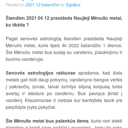
Posted on
2021 12 balandžio
by
Egidijus
Šiandien 2021 04 12 prasideda Naujieji Mėnulio metai,
ko tikėtis ?
Pagal senovės astrologiją šiandien prasideda Naujieji
Mėnulio metai, kurie tęsis iki 2022 balandžio 1 dienos.
Šie Mėnulio metai bus susiję su vandeniu, plaukiojimu ir
buvimu vandenyje.
Senovės astrologijos raštuose
aprašoma, kad šiais
metais gali būti daug potvynių, vandenyno bangos veršis
į pakrančių zonas, laivai turintys silpną korpusą turės
avarijų ir atsidurs po vandeniu. Bus pavojus įkristi į
vandenį. Klausimuose ir vietose kur kantrybės taurė yra
perpildyta įvyks pokyčiai.
Šie Mėnulio metai bus palankūs tiems
, kurie nori siekti
išminties ir keisti savo požiūrį į gyvenimą. Jeigu jie seks