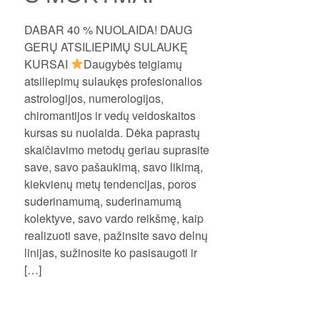
DABAR 40 % NUOLAIDA! DAUG
GERŲ ATSILIEPIMŲ SULAUKĘ
KURSAI
Daugybės teigiamų
atsiliepimų sulaukęs profesionalios
astrologijos, numerologijos,
chiromantijos ir vedų veidoskaitos
kursas su nuolaida. Dėka paprastų
skaičiavimo metodų geriau suprasite
save, savo pašaukimą, savo likimą,
kiekvienų metų tendencijas, poros
suderinamumą, suderinamumą
kolektyve, savo vardo reikšmę, kaip
realizuoti save, pažinsite savo delnų
linijas, sužinosite ko pasisaugoti ir
[…]