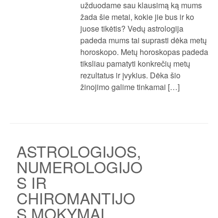
užduodame sau klausimą ką mums
žada šie metai, kokie jie bus ir ko
juose tikėtis? Vedų astrologija
padeda mums tai suprasti dėka metų
horoskopo. Metų horoskopas padeda
tiksliau pamatyti konkrečių metų
rezultatus ir įvykius. Dėka šio
žinojimo galime tinkamai […]
ASTROLOGIJOS,
NUMEROLOGIJO
S IR
CHIROMANTIJO
S MOKYMAI