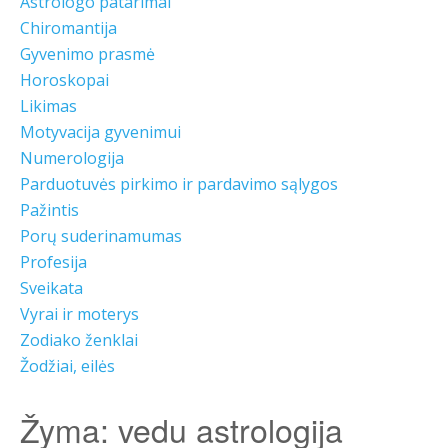
Astrologo patarimai
Chiromantija
Gyvenimo prasmė
Horoskopai
Likimas
Motyvacija gyvenimui
Numerologija
Parduotuvės pirkimo ir pardavimo sąlygos
Pažintis
Porų suderinamumas
Profesija
Sveikata
Vyrai ir moterys
Zodiako ženklai
Žodžiai, eilės
Žyma:
vedu astrologija