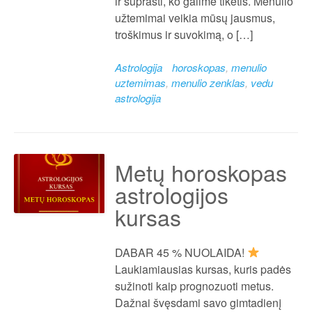
ir suprasti, ko galime tikėtis. Mėnulio
užtemimai veikia mūsų jausmus,
troškimus ir suvokimą, o […]
Astrologija
horoskopas
,
menulio
uztemimas
,
menulio zenklas
,
vedu
astrologija
Metų horoskopas
astrologijos
kursas
DABAR 45 % NUOLAIDA!
Laukiamiausias kursas, kuris padės
sužinoti kaip prognozuoti metus.
Dažnai švęsdami savo gimtadienį