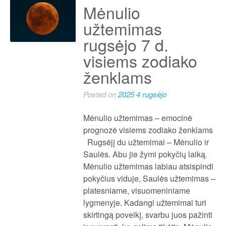
Mėnulio
užtemimas
rugsėjo 7 d.
visiems zodiako
ženklams
Posted on
2025 4 rugsėjo
Mėnulio užtemimas – emocinė
prognozė visiems zodiako ženklams
Rugsėjį du užtemimai – Mėnulio ir
Saulės. Abu jie žymi pokyčių laiką.
Mėnulio užtemimas labiau atsispindi
pokyčius viduje, Saulės užtemimas –
platesniame, visuomeniniame
lygmenyje. Kadangi užtemimai turi
skirtingą poveikį, svarbu juos pažinti